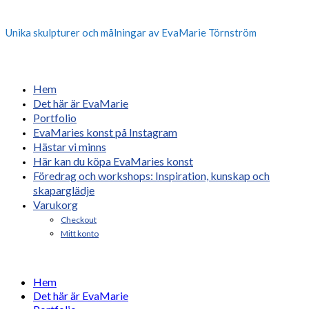
Unika skulpturer och målningar av EvaMarie Törnström
Hem
Det här är EvaMarie
Portfolio
EvaMaries konst på Instagram
Hästar vi minns
Här kan du köpa EvaMaries konst
Föredrag och workshops: Inspiration, kunskap och
skaparglädje
Varukorg
Checkout
Mitt konto
Hem
Det här är EvaMarie