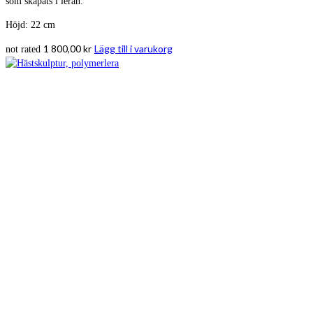
som skapats i leran.
Höjd: 22 cm
1 800,00
kr
Lägg till i varukorg
not rated