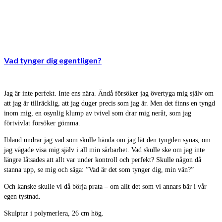
Vad tynger dig egentligen?
Jag är inte perfekt. Inte ens nära. Ändå försöker jag övertyga mig själv om
att jag är tillräcklig, att jag duger precis som jag är. Men det finns en tyngd
inom mig, en osynlig klump av tvivel som drar mig neråt, som jag
förtvivlat försöker gömma.
Ibland undrar jag vad som skulle hända om jag lät den tyngden synas, om
jag vågade visa mig själv i all min sårbarhet. Vad skulle ske om jag inte
längre låtsades att allt var under kontroll och perfekt? Skulle någon då
stanna upp, se mig och säga: ”Vad är det som tynger dig, min vän?”
Och kanske skulle vi då börja prata – om allt det som vi annars bär i vår
egen tystnad.
Skulptur i polymerlera, 26 cm hög.