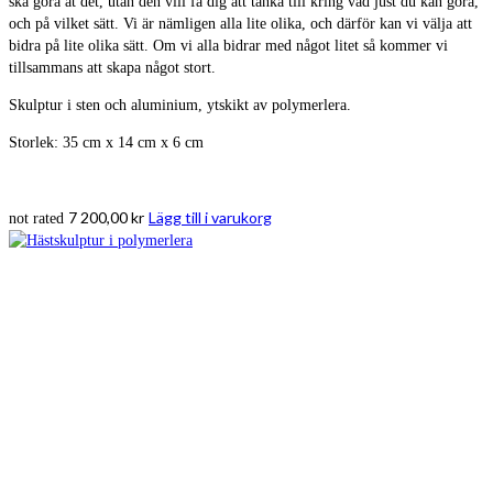
ska göra åt det, utan den vill få dig att tänka till kring vad just du kan göra,
och på vilket sätt. Vi är nämligen alla lite olika, och därför kan vi välja att
bidra på lite olika sätt. Om vi alla bidrar med något litet så kommer vi
tillsammans att skapa något stort.
Skulptur i sten och aluminium, ytskikt av polymerlera.
Storlek: 35 cm x 14 cm x 6 cm
7 200,00
kr
Lägg till i varukorg
not rated