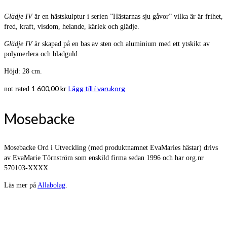
Glädje IV
är en hästskulptur i serien ”Hästarnas sju gåvor” vilka är är frihet,
fred, kraft, visdom, helande, kärlek och glädje.
Glädje IV
är skapad på en bas av sten och aluminium med ett ytskikt av
polymerlera och bladguld.
Höjd: 28 cm.
1 600,00
kr
Lägg till i varukorg
not rated
Mosebacke
Mosebacke Ord i Utveckling (med produktnamnet EvaMaries hästar) drivs
av EvaMarie Törnström som enskild firma sedan 1996 och har org.nr
570103-XXXX.
Läs mer på
Allabolag
.