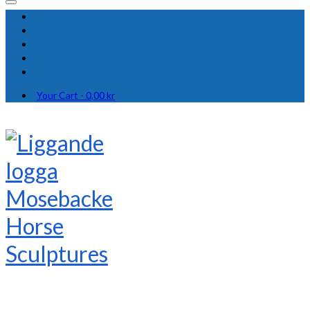
Your Cart
-
0,00
kr