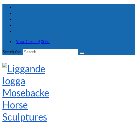
Your Cart
-
0,00
kr
Search for: