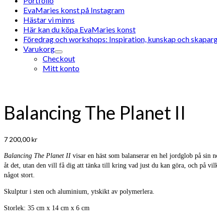
Portfolio
EvaMaries konst på Instagram
Hästar vi minns
Här kan du köpa EvaMaries konst
Föredrag och workshops: Inspiration, kunskap och skaparg
Varukorg
Checkout
Mitt konto
Balancing The Planet II
7 200,00
kr
Balancing The Planet II
visar en häst som balanserar en hel jordglob på sin no
åt det, utan den vill få dig att tänka till kring vad just du kan göra, och på vi
något stort.
Skulptur i sten och aluminium, ytskikt av polymerlera.
Storlek: 35 cm x 14 cm x 6 cm