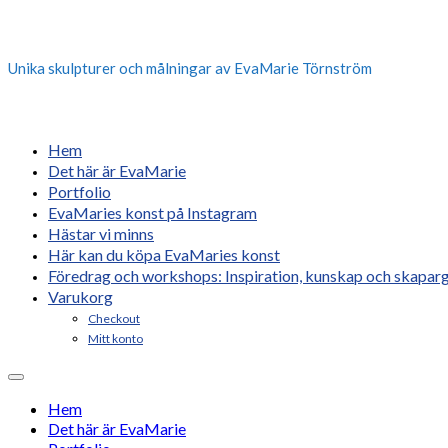
Unika skulpturer och målningar av EvaMarie Törnström
Hem
Det här är EvaMarie
Portfolio
EvaMaries konst på Instagram
Hästar vi minns
Här kan du köpa EvaMaries konst
Föredrag och workshops: Inspiration, kunskap och skaparg
Varukorg
Checkout
Mitt konto
Hem
Det här är EvaMarie