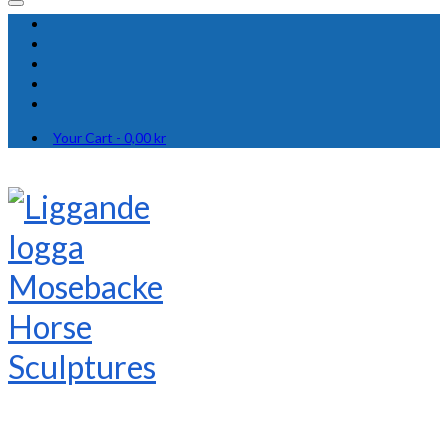
Your Cart
-
0,00
kr