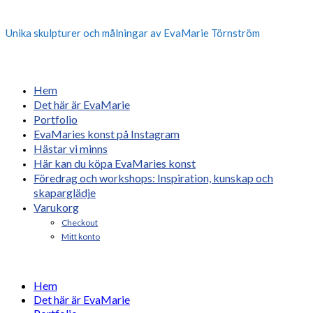
Unika skulpturer och målningar av EvaMarie Törnström
Hem
Det här är EvaMarie
Portfolio
EvaMaries konst på Instagram
Hästar vi minns
Här kan du köpa EvaMaries konst
Föredrag och workshops: Inspiration, kunskap och
skaparglädje
Varukorg
Checkout
Mitt konto
Hem
Det här är EvaMarie